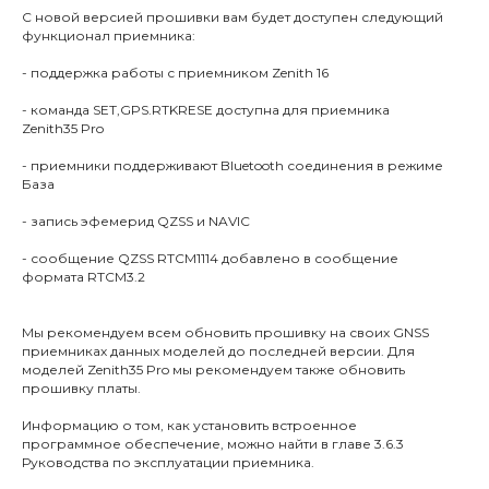
С новой версией прошивки вам будет доступен следующий
функционал приемника:
- поддержка работы с приемником Zenith 16
- команда SET,GPS.RTKRESE доступна для приемника
Zenith35 Pro
- приемники поддерживают Bluetooth соединения в режиме
База
- запись эфемерид QZSS и NAVIC
- сообщение QZSS RTCM1114 добавлено в сообщение
формата RTCM3.2
Мы рекомендуем всем обновить прошивку на своих GNSS
приемниках данных моделей до последней версии. Для
моделей Zenith35 Pro мы рекомендуем также обновить
прошивку платы.
Информацию о том, как установить встроенное
программное обеспечение, можно найти в главе 3.6.3
Руководства по эксплуатации приемника.