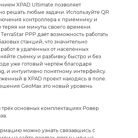
нием XPAD Ultimate позволяет
о решать любые задачи. Используйте QR
лючения контроллера к приёмнику и
е теряя ни минуты своего времени.
erraStar PPP даёт возможность работать
базовых станций, что значительно
работ в удалённых от населённых
няйте съёмку и разбивку быстро и без
ходе уже готовый чертёж благодаря
ng, и интуитивно понятному интерфейсу.
уженный в XPAD проект находясь в поле.
решения GeoMax это новый уровень
в трёх основных комплектациях Ровер
за.
рмацию можно узнать связавшись с
или на сайте
g
eomax-gnss.ru
или на