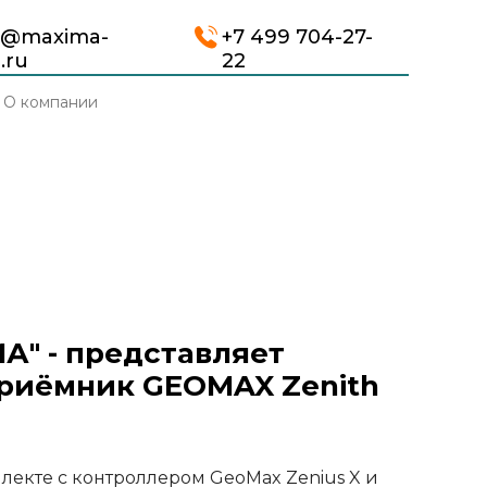
o@maxima-
+7 499 704-27-
.ru
22
О компании
" - представляет
риёмник GEOMAX Zenith
лекте с контроллером GeoMax Zenius X и