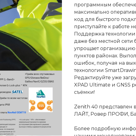
программным обеспече
максимально оперативн
код для быстрого подк
приступайте к работе н
Поддержка технологии T
даже без местной сети 
упрощает организацию 
пунктов районах. Выпол
ошибок, получая на вы
технологии SmartDrawi
Редактируйте уже загр
XPAD Ultimate и GNSS 
съёмки!
Zenith 40 представлен 
ЛАЙТ, Ровер ПРОФИ, Ба
Более подробную инфо
нашими менеджерами 