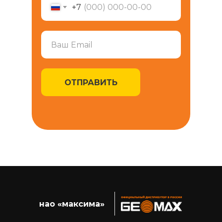
+7
ОТПРАВИТЬ
нао «максима»