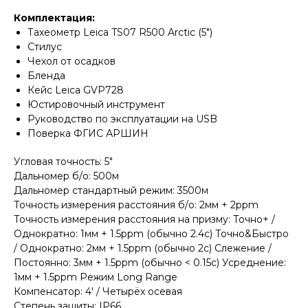
Комплектация:
Тахеометр Leica TS07 R500 Arctic (5")
Стилус
Чехол от осадков
Бленда
Кейс Leica GVP728
Юстировочный инструмент
Руководство по эксплуатации на USB
Поверка ФГИС АРШИН
Угловая точность: 5"
Дальномер б/о: 500м
Дальномер стандартный режим: 3500м
Точность измерения расстояния б/о: 2мм + 2ppm
Точность измерения расстояния на призму: Точно+ /
Однократно: 1мм + 1.5ppm (обычно 2.4с) Точно&Быстро
/ Однократно: 2мм + 1.5ppm (обычно 2с) Слежение /
Постоянно: 3мм + 1.5ppm (обычно < 0.15с) Усреднение:
1мм + 1.5ppm Режим Long Range
Компенсатор: 4' / Четырёх осевая
Степень защиты: IP66