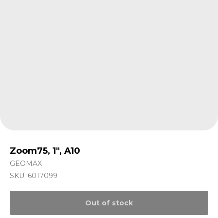
Zoom75, 1", A10
GEOMAX
SKU:
6017099
Out of stock