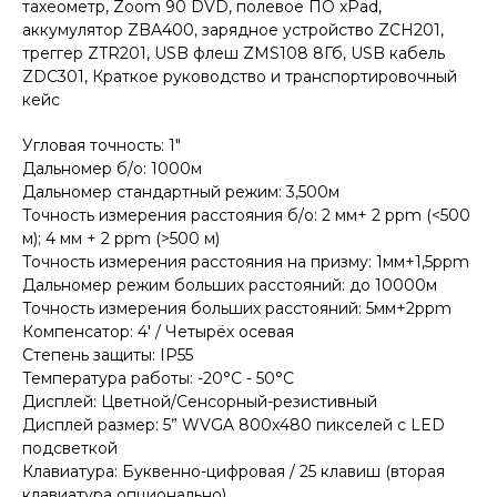
тахеометр, Zoom 90 DVD, полевое ПО xPad,
аккумулятор ZBA400, зарядное устройство ZCH201,
треггер ZTR201, USB флеш ZMS108 8Гб, USB кабель
ZDC301, Краткое руководство и транспортировочный
кейс
Угловая точность: 1"
Дальномер б/о: 1000м
Дальномер стандартный режим: 3,500м
Точность измерения расстояния б/о: 2 мм+ 2 ppm (<500
м); 4 мм + 2 ppm (>500 м)
Точность измерения расстояния на призму: 1мм+1,5ppm
Дальномер режим больших расстояний: до 10000м
Точность измерения больших расстояний: 5мм+2ppm
Компенсатор: 4' / Четырёх осевая
Степень защиты: IP55
Температура работы: -20°C - 50°C
Дисплей: Цветной/Сенсорный-резистивный
Дисплей размер: 5” WVGA 800x480 пикселей с LED
подсветкой
Клавиатура: Буквенно-цифровая / 25 клавиш (вторая
клавиатура опционально)